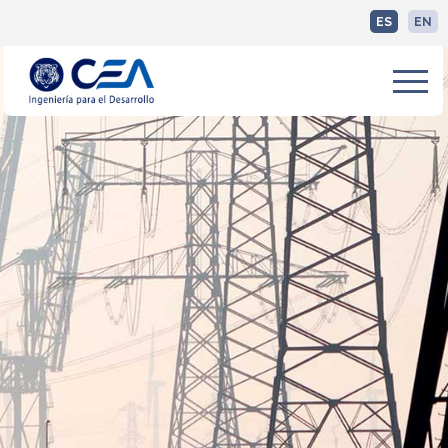
ES
EN