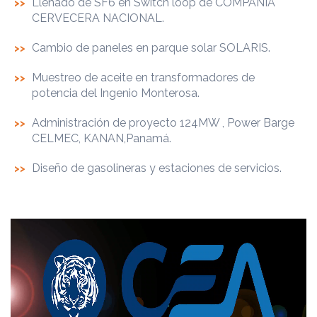
Llenado de SF6 en Switch loop de COMPAÑÍA
CERVECERA NACIONAL.
Cambio de paneles en parque solar SOLARIS.
Muestreo de aceite en transformadores de
potencia del Ingenio Monterosa.
Administración de proyecto 124MW , Power Barge
CELMEC, KANAN,Panamá.
Diseño de gasolineras y estaciones de servicios.
Reproductor
de
vídeo